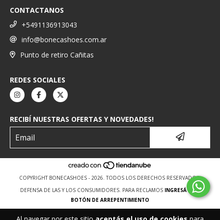
CONTACTANOS
+5491136913043
info@bonecashoes.com.ar
Punto de retiro Cañitas
REDES SOCIALES
RECIBÍ NUESTRAS OFERTAS Y NOVEDADES!
COPYRIGHT BONECASHOES - 2026. TODOS LOS DERECHOS RESERVADOS.
DEFENSA DE LAS Y LOS CONSUMIDORES. PARA RECLAMOS
INGRESÁ ACÁ.
BOTÓN DE ARREPENTIMIENTO
Al navegar por este sitio
aceptás el uso de cookies
para