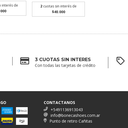
n interés de
2
cuotas sin interés de
.000
$40.000
3 CUOTAS SIN INTERES
Con todas las tarjetas de crédito
AGO
CONTACTANOS
+5491136913043
info@bonecashoes.com.ar
Punto de retiro Cañitas