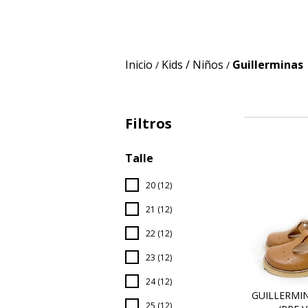
Inicio
Kids / Niños
Guillerminas
/
/
Filtros
Talle
20 (12)
21 (12)
22 (12)
23 (12)
24 (12)
GUILLERMIN
25 (12)