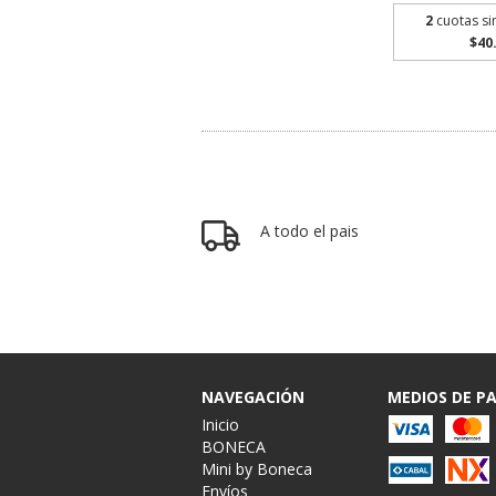
2
cuotas si
$40
A todo el pais
NAVEGACIÓN
MEDIOS DE P
Inicio
BONECA
Mini by Boneca
Envíos