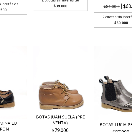
2
cuotas sin interés de
n interés de
$60
$39.000
$81.000
.500
2
cuotas sin inter
$30.000
BOTAS JUAN SUELA (PRE
VENTA)
MINA LU
BOTAS LUCIA P
RON
$79.000
$87.000