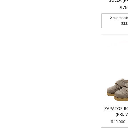
SUELA (P
$76
2
cuotas si
$38
ZAPATOS RO
(PRE 
$40.000