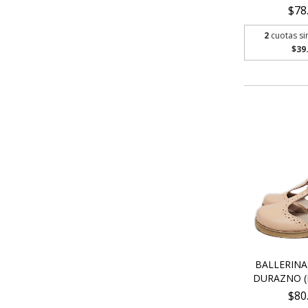
$78
2
cuotas si
$39
BALLERINA
DURAZNO (
$80