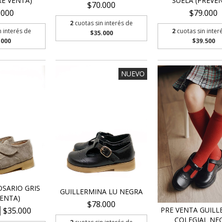
RE VENTA)
SUELA (PREVE
$70.000
.000
$79.000
2
cuotas sin interés de
n interés de
2
cuotas sin inter
$35.000
.000
$39.500
NUEVO
SARIO GRIS
GUILLERMINA LU NEGRA
VENTA)
$78.000
$35.000
PRE VENTA GUILL
COLEGIAL NE