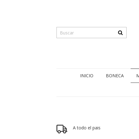
INICIO
BONECA
M
A todo el pais