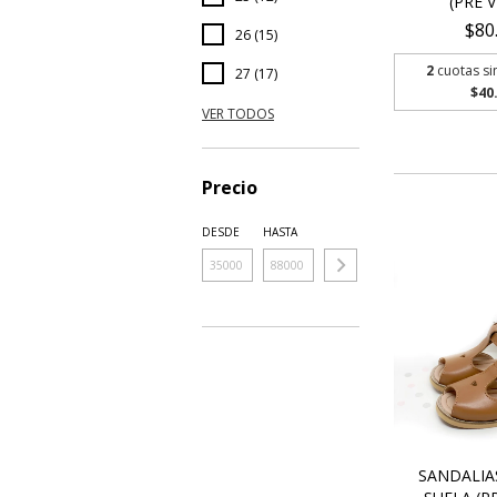
(PRE 
$80
26 (15)
2
cuotas si
27 (17)
$40
VER TODOS
Precio
DESDE
HASTA
SANDALIA