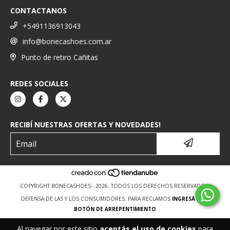
CONTACTANOS
+5491136913043
info@bonecashoes.com.ar
Punto de retiro Cañitas
REDES SOCIALES
RECIBÍ NUESTRAS OFERTAS Y NOVEDADES!
COPYRIGHT BONECASHOES - 2026. TODOS LOS DERECHOS RESERVADOS.
DEFENSA DE LAS Y LOS CONSUMIDORES. PARA RECLAMOS
INGRESÁ ACÁ.
BOTÓN DE ARREPENTIMIENTO
Al navegar por este sitio
aceptás el uso de cookies
para